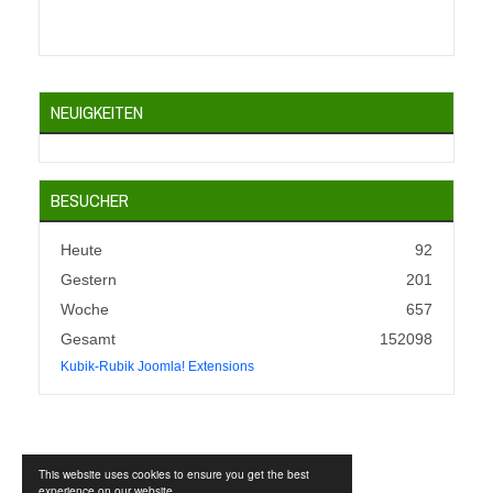
NEUIGKEITEN
BESUCHER
Heute
92
Gestern
201
Woche
657
Gesamt
152098
Kubik-Rubik Joomla! Extensions
This website uses cookies to ensure you get the best
experience on our website.