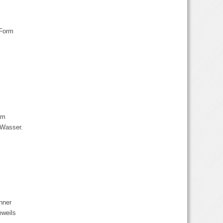
 Form
em
 Wasser.
nner
eweils