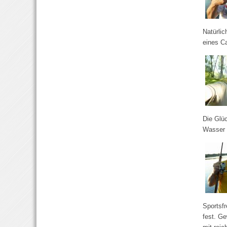
Natürlic
eines Ca
Die Glüc
Wasser 
Sportsfr
fest. G